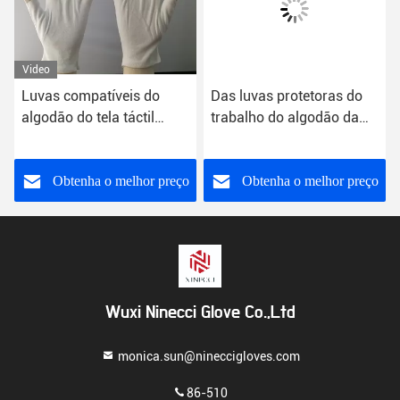
Video
Luvas compatíveis do
Das luvas protetoras do
algodão do tela táctil
trabalho do algodão da
esperto de Iphone com o
inspeção forro da luva
toque esperto do iphone
dos homens pesados
da maçã da prata do finge
Obtenha o melhor preço
Obtenha o melhor preço
do telefone que joga jogos
Wuxi Ninecci Glove Co.,Ltd
monica.sun@nineccigloves.com
86-510