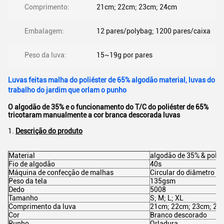
Comprimento:
21cm; 22cm; 23cm; 24cm
Embalagem:
12 pares/polybag; 1200 pares/caixa
Peso da luva:
15~19g por pares
Luvas feitas malha do poliéster de 65% algodão material, luvas do
trabalho do jardim que orlam o punho
O algodão de 35% e o funcionamento do T/C do poliéster de 65%
tricotaram manualmente a cor branca descorada luvas
1.
Descrição do produto
Material
algodão de 35% & polié
Fio de algodão
40s
Máquina de confecção de malhas
Circular do diâmetro
Peso da tela
135gsm
Dedo
5008
Tamanho
S; M; L; XL
Comprimento da luva
21cm; 22cm; 23cm; 2
Cor
Branco descorado
Punho
Orladura