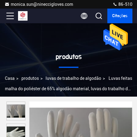
monica.sun@nineccigloves.com
86-510
Citações
produtos
Casa
>
produtos
>
luvas de trabalho de algodão
>
Luvas feitas
malha do poliéster de 65% algodão material, luvas do trabalho do
jardim que orlam o punho