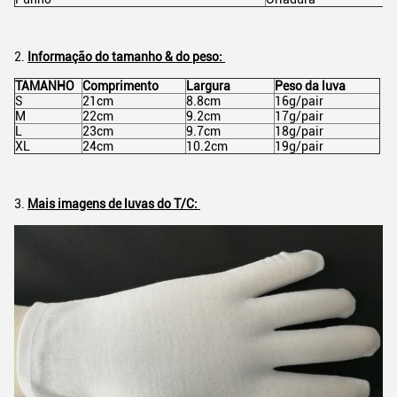
2.
Informação do tamanho & do peso:
TAMANHO
Comprimento
Largura
Peso da luva
S
21cm
8.8cm
16g/pair
M
22cm
9.2cm
17g/pair
L
23cm
9.7cm
18g/pair
XL
24cm
10.2cm
19g/pair
3.
Mais imagens de luvas do T/C: