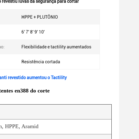
o revestiu luvas da segurança para cortar
HPPE + PLUTÔNIO
6' 7' 8' 9' 10'
o:
Flexibilidade e tactility aumentados
Resistência cortada
nti revestido aumentou o Tactility
tentes en388 do corte
lon, HPPE, Aramid