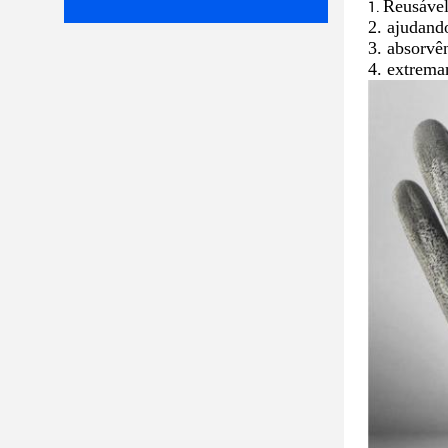
Reusável
1.
2. ajudand
3. absorvê
4. extrema