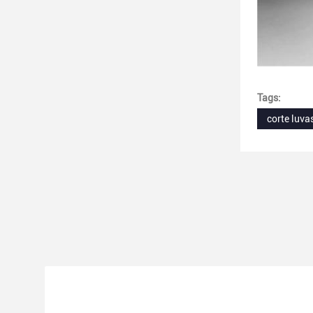
Tags:
corte luva