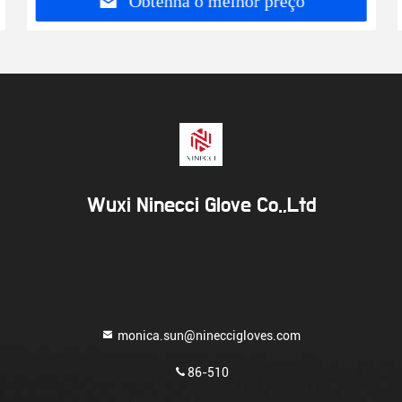
Obtenha o melhor preço
Wuxi Ninecci Glove Co.,Ltd
monica.sun@nineccigloves.com
86-510