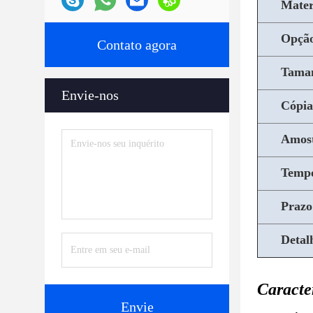
Mater
Opção
Contato agora
Tama
Envie-nos
Cópia
Amos
Tempo
Prazo
Detal
Caracter
Envie