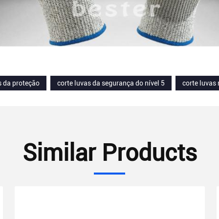
s da proteção
corte luvas da segurança do nível 5
corte luvas 
Similar Products