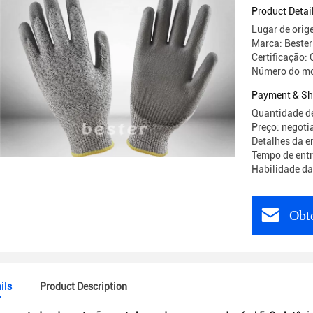
revestido
Product Detai
Lugar de orig
Marca: Bester
Certificação:
Número do mo
Payment & Sh
Quantidade d
Preço: negoti
Detalhes da e
Tempo de entr
Habilidade da
Obt
ils
Product Description