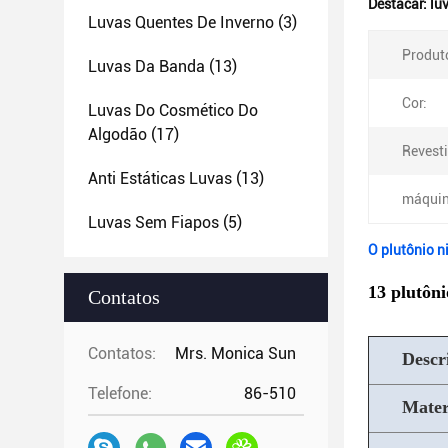
Destacar:
lu
Luvas Quentes De Inverno
(3)
Produt
Luvas Da Banda
(13)
Cor:
Luvas Do Cosmético Do
Algodão
(17)
Revest
Anti Estáticas Luvas
(13)
máquin
Luvas Sem Fiapos
(5)
O plutônio n
13 plutôni
Contatos
Contatos:
Mrs. Monica Sun
Descr
Telefone:
86-510
Mater