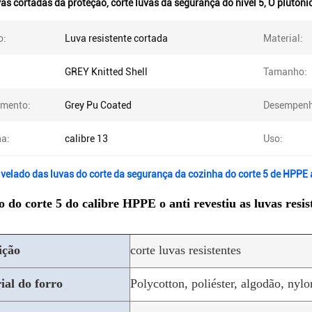
vas cortadas da proteção
,
corte luvas da segurança do nível 5
,
O plutôni
o:
Luva resistente cortada
Material:
GREY Knitted Shell
Tamanho:
imento:
Grey Pu Coated
Desempenh
a:
calibre 13
Uso:
ivelado das luvas do corte da segurança da cozinha do corte 5 de HPPE a
o do corte 5 do calibre HPPE o anti revestiu as luvas resis
ição
corte luvas resistentes
ial do forro
Polycotton, poliéster, algodão, ny