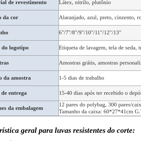
ial de revestimento
Látex, nitrilo, plutônio
 da cor
Alaranjado, azul, preto, cinzento, r
nho
6"
/
7"/8"/9"/10"/11"/12"/13"
 do logotipo
Etiqueta de lavagem, tela de seda, t
tras
Amostras grátis, amostras personal
 da amostra
1-5 dias de trabalho
 de entrega
15-40 dias após ter recebido o depó
12 pares do polybag, 300 pares/caix
hes da embalagem
Tamanho da caixa: 60*27*41cm 
ística geral para luvas resistentes do corte: