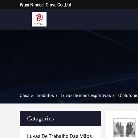
Wuxi Ninecci Glove Co.,Ltd
Casa
>
produtos
>
Luvas de mãos esportivas
>
O plutônio
Catagories
Luvas De Trabalho Das Mãos