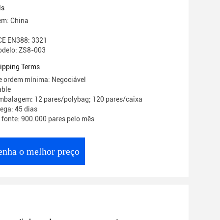
 aumentou o Tactility
ls
em: China
 CE EN388: 3321
delo: ZS8-003
ipping Terms
e ordem mínima: Negociável
able
mbalagem: 12 pares/polybag; 120 pares/caixa
ega: 45 dias
 fonte: 900.000 pares pelo mês
enha o melhor preço