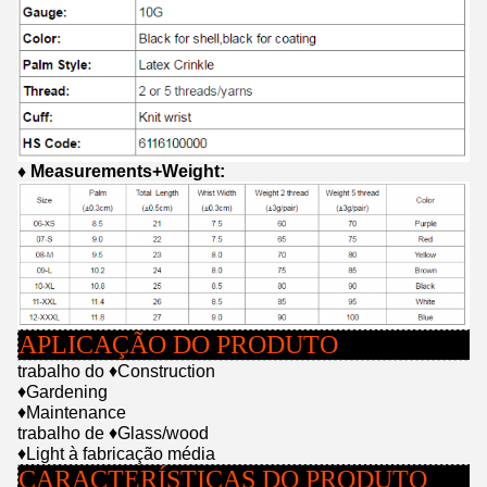
♦
Measurements+Weight:
APLICAÇÃO DO PRODUTO
trabalho
do
♦Construction
♦Gardening
♦Maintenance
trabalho
de
♦Glass/wood
♦Light
à fabricação média
CARACTERÍSTICAS DO PRODUTO