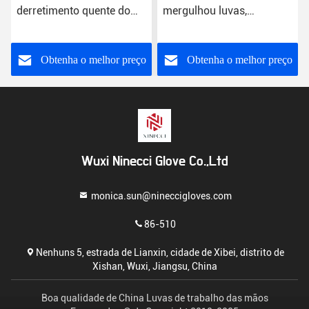
derretimento quente do
mergulhou luvas,
aperto do ponto do punho
confecção de malhas
das luvas revestidas
respirável das luvas de
mornas do látex do
borracha do látex
Obtenha o melhor preço
Obtenha o melhor preço
inverno grande
Wuxi Ninecci Glove Co.,Ltd
monica.sun@nineccigloves.com
86-510
Nenhuns 5, estrada de Lianxin, cidade de Xibei, distrito de
Xishan, Wuxi, Jiangsu, China
Boa qualidade de China Luvas de trabalho das mãos