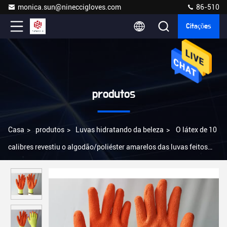
monica.sun@nineccigloves.com
86-510
Citações
produtos
Casa
>
produtos
>
Luvas hidratando da beleza
>
O látex de 10
calibres revestiu o algodão/poliéster amarelos das luvas feitos
malha para a construção