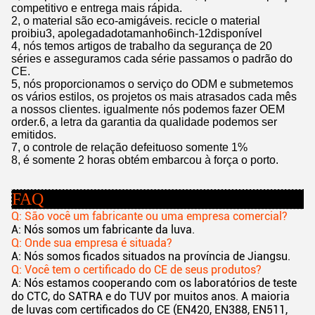
competitivo e entrega mais rápida.
2, o material são eco-amigáveis. recicle o material
proibiu3, apolegadadotamanho6inch-12disponível
4, nós temos artigos de trabalho da segurança de 20
séries e asseguramos cada série passamos o padrão do
CE.
5, nós proporcionamos o serviço do ODM e submetemos
os vários estilos, os projetos os mais atrasados cada mês
a nossos clientes. igualmente nós podemos fazer OEM
order.6, a letra da garantia da qualidade podemos ser
emitidos.
7, o controle de relação defeituoso somente 1%
8, é somente 2 horas obtém embarcou à força o porto.
FAQ
Q: São você um fabricante ou uma empresa comercial?
A: Nós somos um fabricante da luva.
Q: Onde sua empresa é situada?
A: Nós somos ficados situados na província de Jiangsu.
Q: Você tem o certificado do CE de seus produtos?
A: Nós estamos cooperando com os laboratórios de teste
do CTC, do SATRA e do TUV por muitos anos. A maioria
de luvas com certificados do CE (EN420, EN388, EN511,