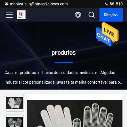
monica.sun@nineccigloves.com
86-510
Citações
produtos
Casa
>
produtos
>
Luvas dos cuidados médicos
>
Algodão
industrial cor personalizada luvas feita malha confortável para o
cuidado da mão