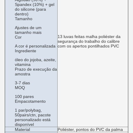
Spandex (10%) + gel
do silicone (para
dentro)
Tamanho
Ajustes de um
tamanho mais
13 luvas feitas malha poliéster da
Cor
segurança do trabalho do calibre
A cor é personalizada
com os apertos pontilhados PVC
Ingrediente
óleo do jojoba, azeite,
vitamina
Prazo de execução da
amostra
3-7 dias
MOQ
100 pares
Empacotamento
1 par/polybag,
50pairs/ctn, pacote
personalizado está
disponível
Material
Poliéster, pontos do PVC da palma