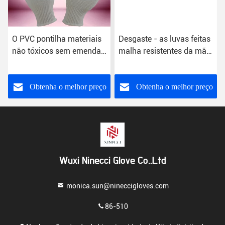
O PVC pontilha materiais
Desgaste - as luvas feitas
não tóxicos sem emenda
malha resistentes da mão,
feitos malha algodão da
PVC pontilharam
construção das luvas
amostras grátis das luvas
do algodão
Obtenha o melhor preço
Obtenha o melhor preço
Wuxi Ninecci Glove Co.,Ltd
monica.sun@nineccigloves.com
86-510