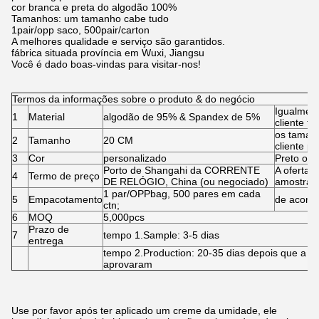
cor branca e preta do algodão 100%
Tamanhos: um tamanho cabe tudo
1pair/opp saco, 500pair/carton
A melhores qualidade e serviço são garantidos.
fábrica situada província em Wuxi, Jiangsu
Você é dado boas-vindas para visitar-nos!
Termos da informações sobre o produto & do negócio
Igualment
1
Material
algodão de 95% & Spandex de 5%
cliente ta
os tamanh
2
Tamanho
20 CM
cliente p
3
Cor
personalizado
Preto ou 
Porto de Shangahi da CORRENTE
A oferta 
4
Termo de preço
DE RELÓGIO, China (ou negociado)
amostra f
1 par/OPPbag, 500 pares em cada
5
Empacotamento
de acordo
ctn;
6
MOQ
5,000pcs
Prazo de
7
tempo 1.Sample: 3-5 dias
entrega
tempo 2.Production: 20-35 dias depois que a 
aprovaram
Use por favor após ter aplicado um creme da umidade, ele