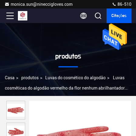
monica.sun@nineccigloves.com
86-510
Citações
produtos
Casa
>
produtos
>
Luvas do cosmético do algodão
>
Luvas
cosméticas do algodão vermelho da flor nenhum abrilhantador
fluorescente para o sono da noite