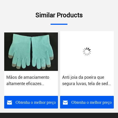
Similar Products
Mãos de amaciamento
Anti joia da poeira que
altamente eficazes
segura luvas, tela de seda
cosméticas das luvas do
das luvas da joia de
algodão azul dos
Microfiber impressa
TERMAS da cor
Obtenha o melhor preço
Obtenha o melhor preço