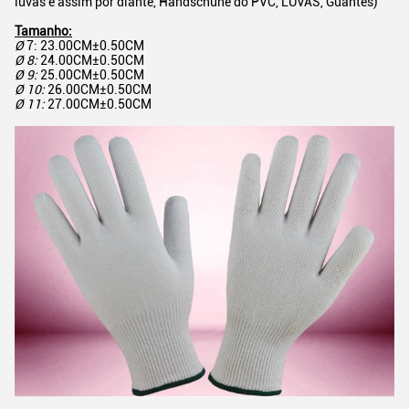
luvas e assim por diante, Handschuhe do PVC, LUVAS, Guantes)
Tamanho:
Ø
7: 23.00CM±0.50CM
Ø 8:
24.00CM±0.50CM
Ø 9:
25.00CM±0.50CM
Ø 10:
26.00CM±0.50CM
Ø 11:
27.00CM±0.50CM