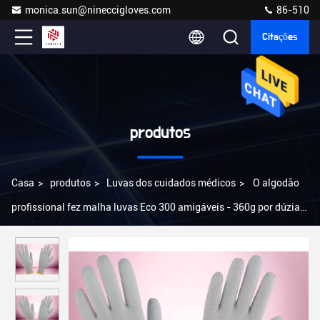
monica.sun@nineccigloves.com
86-510
Citações
produtos
Casa
>
produtos
>
Luvas dos cuidados médicos
>
O algodão
profissional fez malha luvas Eco 300 amigáveis - 360g por dúzia
pesos