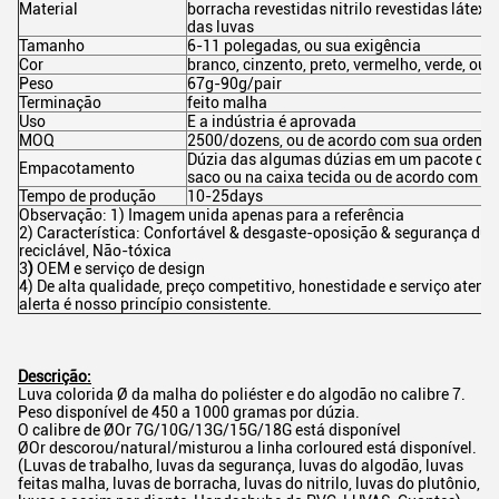
Material
borracha revestidas nitrilo revestidas látex 
das luvas
Tamanho
6-11 polegadas, ou sua exigência
Cor
branco, cinzento, preto, vermelho, verde, out
Peso
67g-90g/pair
Terminação
feito malha
Uso
E a indústria é aprovada
MOQ
2500/dozens, ou de acordo com sua ordem e
Dúzia das algumas dúzias em um pacote do s
Empacotamento
saco ou na caixa tecida ou de acordo com s
Tempo de produção
10-25days
Observação: 1) Imagem unida apenas para a referência
2) Característica: Confortável & desgaste-oposição & segurança durá
reciclável, Não-tóxica
3
)
OEM e serviço de design
4) De alta qualidade, preço competitivo, honestidade e serviço atenci
alerta é nosso princípio consistente.
Descrição:
Luva colorida Ø da malha do poliéster e do algodão no calibre 7.
Peso disponível de 450 a 1000 gramas por dúzia.
O calibre de ØOr 7G/10G/13G/15G/18G está disponível
ØOr descorou/natural/misturou a linha corloured está disponível.
(Luvas de trabalho, luvas da segurança, luvas do algodão, luvas
feitas malha, luvas de borracha, luvas do nitrilo, luvas do plutônio,