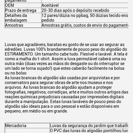
pagamento
OEM
Aceitável
Prazo de entrega
20-30 dias após o depósito recebido
Detalhes da
12 pares/dúzia no ppbag, 50 dúzias tecido ensa
embalagem
pedido
Amostras
Amostras grátis, custos de envio do pagamento d
Luvas que agradáveis, baratas eu gosto de se usar ao segurar as
edredões. Luvas 100% brandamente de pouco peso do algodão do
ESTIRAMENTO. Um tamanho cabe tudo. Flexível e lavável. A tela é
como a malha do t-shirt. Assim a luva permutável caberá uma ou
outra mão (duas vezes as mãos do desgaste ou do interruptor se
um lado se torna sujado!) que estes caberão facilmente na bolsa
ou no bolso
As luvas brancas do algodão são usadas por arquivistas e por
conservators para segurar obras de arte nos museus e nos
arquivos. As luvas brancas do algodão ajudam a proteger
fotografias, negativos, corrediças, arte e muitos outros artigos das
reações químicas prejudiciais causadas por impressões digitais
durante a manipulação. Estas luvas laváveis de pouco peso do
algodão são ideais para o uso pessoal e estão disponíveis em
pequeno, em médio ou em grande.
Mercadoria
Luvas da segurança do jardim que trabalha
O PVC das luvas do algodão pontilhou luvas 