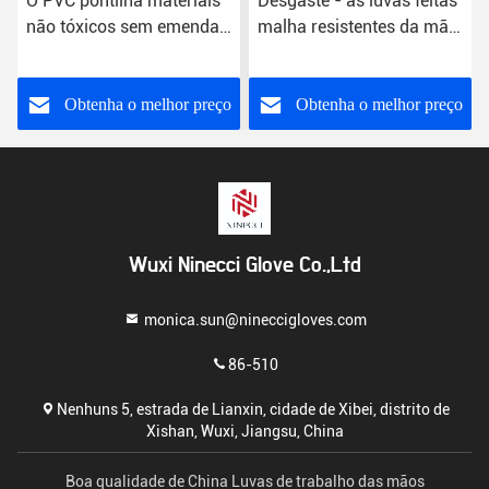
O PVC pontilha materiais
Desgaste - as luvas feitas
não tóxicos sem emenda
malha resistentes da mão,
feitos malha algodão da
PVC pontilharam
construção das luvas
amostras grátis das luvas
do algodão
Obtenha o melhor preço
Obtenha o melhor preço
Wuxi Ninecci Glove Co.,Ltd
monica.sun@nineccigloves.com
86-510
Nenhuns 5, estrada de Lianxin, cidade de Xibei, distrito de
Xishan, Wuxi, Jiangsu, China
Boa qualidade de China Luvas de trabalho das mãos