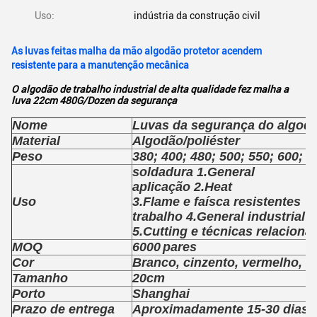
Uso:
indústria da construção civil
As luvas feitas malha da mão algodão protetor acendem
resistente para a manutenção mecânica
O algodão de trabalho industrial de alta qualidade fez malha a
luva 22cm 480G/Dozen da segurança
Nome
Luvas da segurança do algod
Material
Algodão/poliéster
Peso
380; 400; 480; 500; 550; 600; 
soldadura 1.General
aplicação 2.Heat
Uso
3.Flame e faísca resistentes
trabalho 4.General industrial
5.Cutting e técnicas relaciona
MOQ
6000
pares
Cor
Branco, cinzento, vermelho, az
Tamanho
20cm
Porto
Shanghai
Prazo de entrega
Aproximadamente 15-30 dias 