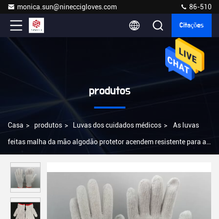
monica.sun@nineccigloves.com
86-510
Citações
produtos
Casa
>
produtos
>
Luvas dos cuidados médicos
>
As luvas
feitas malha da mão algodão protetor acendem resistente para a
manutenção mecânica