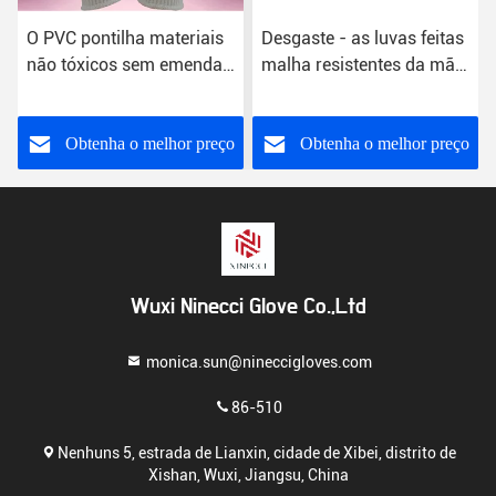
O PVC pontilha materiais
Desgaste - as luvas feitas
não tóxicos sem emenda
malha resistentes da mão,
feitos malha algodão da
PVC pontilharam
construção das luvas
amostras grátis das luvas
do algodão
Obtenha o melhor preço
Obtenha o melhor preço
Wuxi Ninecci Glove Co.,Ltd
monica.sun@nineccigloves.com
86-510
Nenhuns 5, estrada de Lianxin, cidade de Xibei, distrito de
Xishan, Wuxi, Jiangsu, China