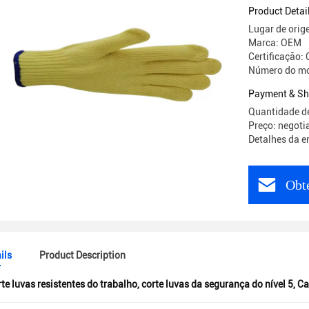
7
Product Detai
Lugar de orig
Marca: OEM
Certificação:
Número do mo
Payment & Sh
Quantidade d
Preço: negoti
Detalhes da 
Obt
ils
Product Description
rte luvas resistentes do trabalho
,
corte luvas da segurança do nível 5
,
Ca