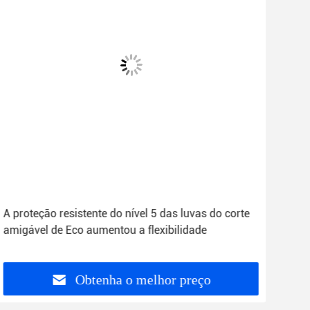
A proteção resistente do nível 5 das luvas do corte
Cali
amigável de Eco aumentou a flexibilidade
segu
pol
Obtenha o melhor preço