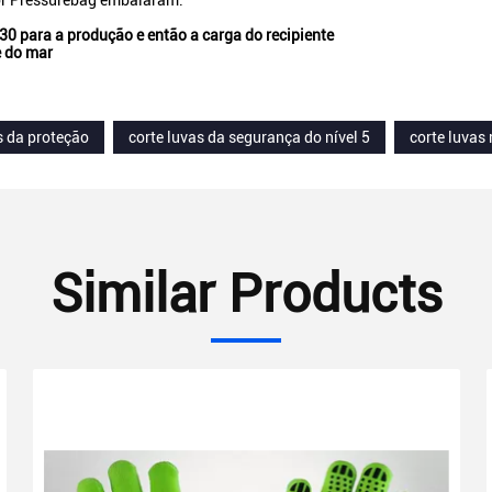
or Pressurebag embalaram.
-30 para a produção e então a carga do recipiente
e do mar
s da proteção
corte luvas da segurança do nível 5
corte luvas 
Similar Products