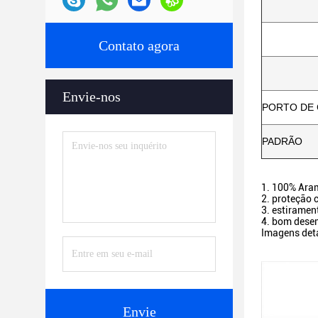
Contato agora
Envie-nos
PORTO DE
PADRÃO
1.
100% Aram
2. proteção 
3. estiramen
4. bom desem
Imagens det
Envie