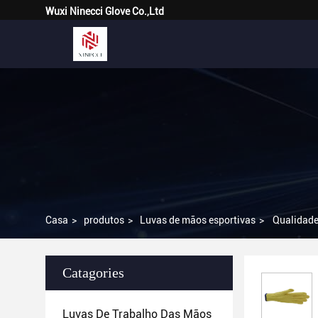
Wuxi Ninecci Glove Co.,Ltd
Casa
>
produtos
>
Luvas de mãos esportivas
>
Qualidade
Catagories
Luvas De Trabalho Das Mãos