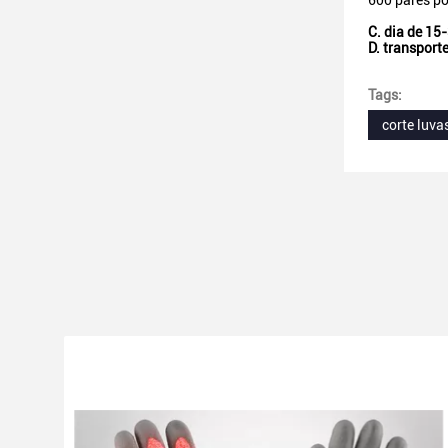
600 pares p
C. dia de 15
D. transport
Tags:
corte luva