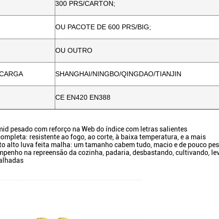
300 PRS/CARTON;
OU PACOTE DE 600 PRS/BIG;
OU OUTRO
 CARGA
SHANGHAI/NINGBO/QINGDAO/TIANJIN
CE EN420 EN388
id pesado com reforço na Web do índice com letras salientes
completa: resistente ao fogo, ao corte, à baixa temperatura, e a mais
to alto luva feita malha: um tamanho cabem tudo, macio e de pouco peso
penho na repreensão da cozinha, padaria, desbastando, cultivando, le
alhadas