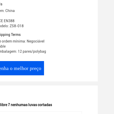
ls
em: China
 CE EN388
delo: ZS8-018
ipping Terms
e ordem mínima: Negociável
able
embalagem: 12 pares/polybag
enha o melhor preço
libre 7 nenhumas luvas cortadas